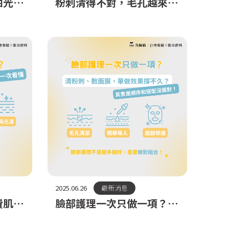
油光、
粉刺清得不對，毛孔越來越
專業護
粗？專業清除＋保養建議一
次告訴你！
2025.06.26
最新消息
費肌膚
臉部護理一次只做一項？為
什麼效果常常打折