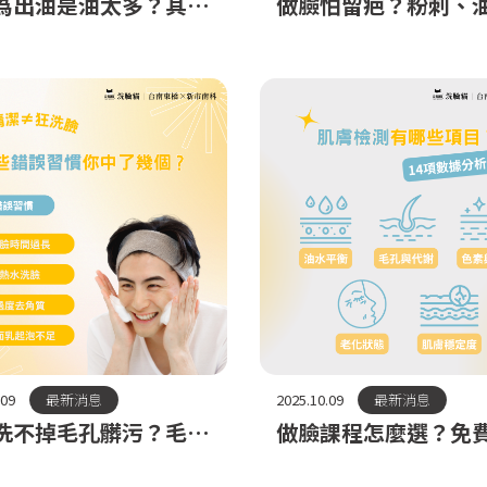
為出油是油太多？其實
做臉怕留疤？粉刺、
「乾到出油」！油肌保
痘痘一次搞定！男生
4大誤區
理
.09
最新消息
2025.10.09
最新消息
洗不掉毛孔髒污？毛孔
做臉課程怎麼選？免
要這樣做才有效！
檢測幫你少走冤枉路