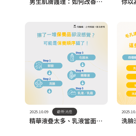
男生肌膚護理：如何改善油
你以
光、粉刺和痘痘？做臉課程
你是
推薦
養的
2025.10.09
最新消息
2025.10
精華液疊太多、乳液當面
洗臉
膜？這些NG保養順序你中
清潔